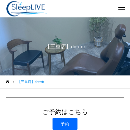
【三重店】dormir
JCSP日本睡眠改善カ
クリニックの
ウンセリング
未分類
スペシャル対談
【三重店】dormir
保護中: コース
眠りの森溝口 by SleepL
の代表、溝口奈美子氏
睡眠事業支援
SLEEP LIVE
×SleepLIVE（株）代表
ご予約はこちら
麻利子のスペシャル対
予約