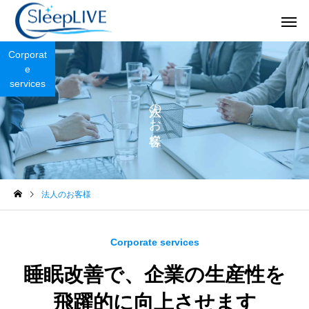
Corporat
e
services
法人のお客様
JCSP日本睡眠改善カ
クリニックの
ウンセリング
未分類
スペシャル対談
法人のお客様
保護中: コース
眠りの森溝口 by SleepL
の代表、溝口奈美子氏
睡眠事業支援
SLEEP LIVE
Corporate services
×SleepLIVE（株）代表
麻利子のスペシャル対
睡眠改善で、企業の生産性を
飛躍的に向上させます