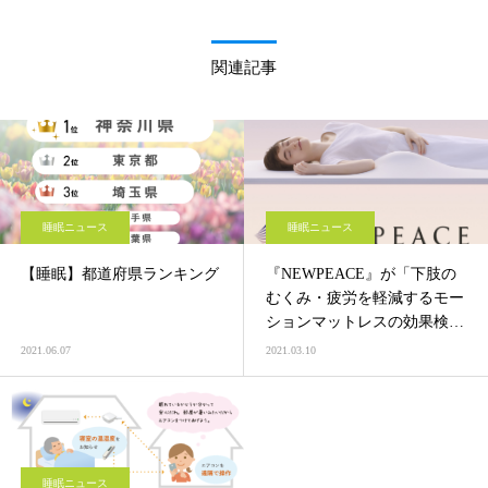
関連記事
睡眠ニュース
睡眠ニュース
【睡眠】都道府県ランキング
『NEWPEACE』が「下肢の
むくみ・疲労を軽減するモー
ションマットレスの効果検
証」を第16回日本感性工学会
2021.06.07
2021.03.10
にて発表
睡眠ニュース