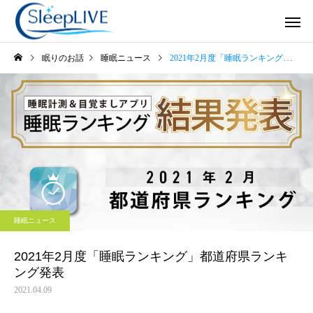
眠りのお話
睡眠ニュース
2021年2月度「睡眠ランキング」都道府県ランキング発表
JCSP日本睡眠改善カ
クリニックの
ウンセリング
未分類
スペシャル対談
保護中: コース
眠りの森溝口 by SleepL
睡眠ニュース
の代表、溝口奈美子氏
睡眠事業支援
SLEEP LIVE
×SleepLIVE（株）代表
2021年2月度「睡眠ランキング」都道府県ランキ
ング発表
麻利子のスペシャル対
2021.04.09