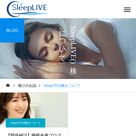
て
S
l
e
e
p
L
I
V
E
(
株)
に
つ
い
BLOG
JCSP日本睡眠改善カ
クリニックの
ウンセリング
未分類
スペシャル対談
眠りのお話
SleepLIVE(株)について
保護中: コース
眠りの森溝口 by SleepL
の代表、溝口奈美子氏
睡眠事業支援
SLEEP LIVE
×SleepLIVE（株）代表
麻利子のスペシャル対
SleepLIVE(株)について
【開発秘話】睡眠改善プログ