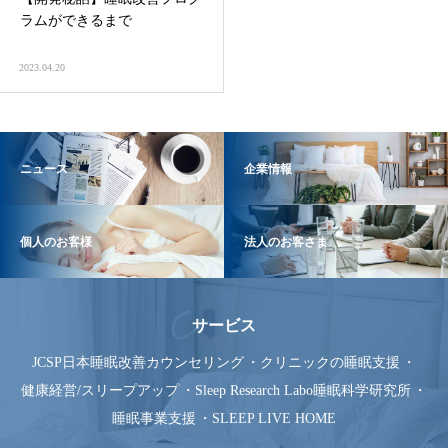
ラムができるまで
2023.04.20
ニュース
企業情報
個人のお客様
法人のお客さま
サービス
JCSP日本睡眠改善カウンセリング
クリニックの睡眠支援
健康経営/スリープアップ
Sleep Research Labo睡眠科学研究所
睡眠事業支援
SLEEP LIVE HOME